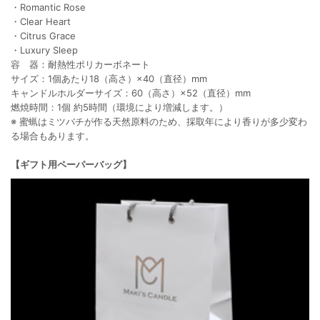
・Romantic Rose
・Clear Heart
・Citrus Grace
・Luxury Sleep
容 器：耐熱性ポリカーボネート
サイズ：1個あたり18（高さ）×40（直径）mm
キャンドルホルダーサイズ：60（高さ）×52（直径）mm
燃焼時間：1個 約5時間（環境により増減します。）
※ 蜜蝋はミツバチが作る天然原料のため、採取年により香りが多少変わ
る場合もあります。
【ギフト用ペーパーバッグ】