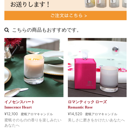
こちらの商品もおすすめです。
イノセンスハート
ロマンティック ローズ
Innocence Heart
Romantic Rose
¥12,100
¥14,520
蜜蝋アロマキャンドル
蜜蝋アロマキャンドル
蜜蝋そのものの香りを楽しみたい
美しさに磨きをかけたいあなたへ
あなたへ